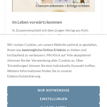
Im Leben vorwärts kommen
In Zusammenarbeit mit dem Lingen Verlag aus Köln
wurde dieses Arbeitsbuch zum Durchstarten in das
Berufsleben veröffentlicht. Bereits im Oktober 2006
Wir nutzen Cookies, um unsere Website optimal zu gestalten,
konnten wir dieses Buch erfolgreich auf der Fra...
Ihnen das
bestmögliche Online-Erlebnis
zu bieten und
5,98 €
*
fortlaufend zu verbessern. Mit Klick auf 'Alle akzeptieren'
stimmen Sie der Verwendung aller Cookies zu. Über
'Einstellungen' können Sie eine individuelle Auswahl treffen.
* Alle Preise zzgl. USt. zzgl.
Versand
Weitere Informationen finden Sie in unserer
Datenschutzerklärung.
NUR NOTWENDIGE
VERTRAG WIDERRUFEN
EINSTELLUNGEN
AGB
Impressum
Kontakt
Cookies
TTDSG - Datenschutz